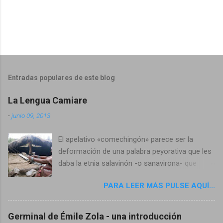
Entradas populares de este blog
La Lengua Camiare
-
junio 09, 2013
El apelativo «comechingón» parece ser la
deformación de una palabra peyorativa que les
daba la etnia salavinón -o sanavirona- que
hacia el siglo XV, procedente del interfluvio río
PARA LEER MÁS PULSE AQUÍ...
Dulce-río Salado (actual Provincia de Santiago
del Estero), invadía los territorios ancestrales
de los henîa-camiare. Los Comechingones
Germinal de Émile Zola - una introducción
publicado en Revista Camiare nro. 11 Foto del