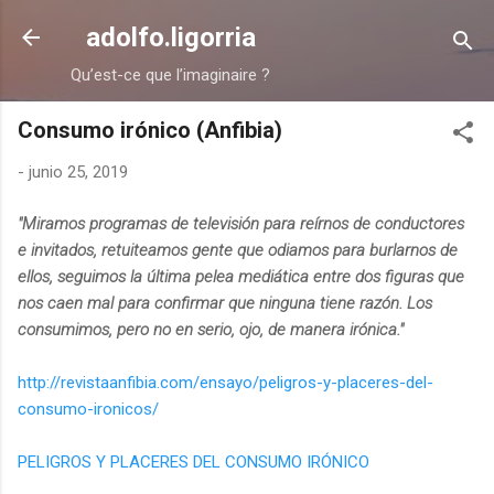
Ir al contenido principal
adolfo.ligorria
Qu’est-ce que l’imaginaire ?
Consumo irónico (Anfibia)
-
junio 25, 2019
"Miramos programas de televisión para reírnos de conductores
e invitados, retuiteamos gente que odiamos para burlarnos de
ellos, seguimos la última pelea mediática entre dos figuras que
nos caen mal para confirmar que ninguna tiene razón. Los
consumimos, pero no en serio, ojo, de manera irónica."
http://revistaanfibia.com/ensayo/peligros-y-placeres-del-
consumo-ironicos/
PELIGROS Y PLACERES DEL CONSUMO IRÓNICO