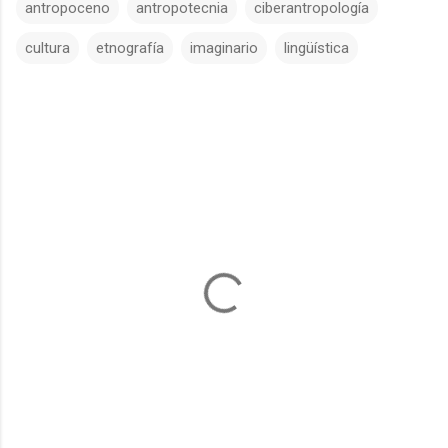
antropoceno
antropotecnia
ciberantropología
cultura
etnografía
imaginario
lingüística
C
o
m
e
n
t
a
r
i
o
s